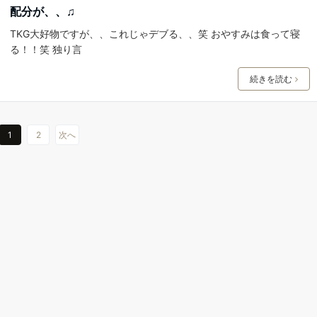
配分が、、♫
TKG大好物ですが、、これじゃデブる、、笑 おやすみは食って寝
る！！笑 独り言
続きを読む
1
2
次へ