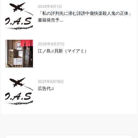
2025年8月1日
「私の評判先に潜む誹謗中傷快楽殺人鬼の正体」
書籍発売予...
2020年6月27日
江ノ島♫貝新（マイアミ）
2021年6月18日
広告代♫