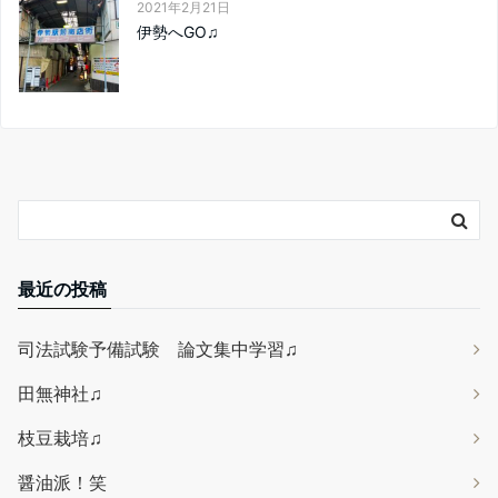
2021年2月21日
伊勢へGO♫
最近の投稿
司法試験予備試験 論文集中学習♫
田無神社♫
枝豆栽培♫
醤油派！笑