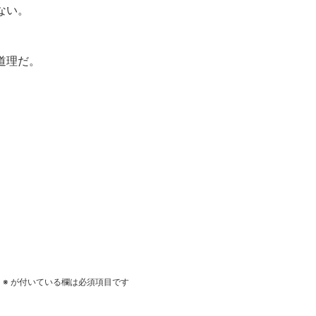
ない。
道理だ。
。
※
が付いている欄は必須項目です