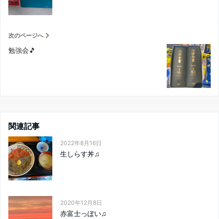
次のページへ
勉強会🎵
関連記事
2022年8月16日
生しらす丼♫
2020年12月8日
赤富士っぽい♫