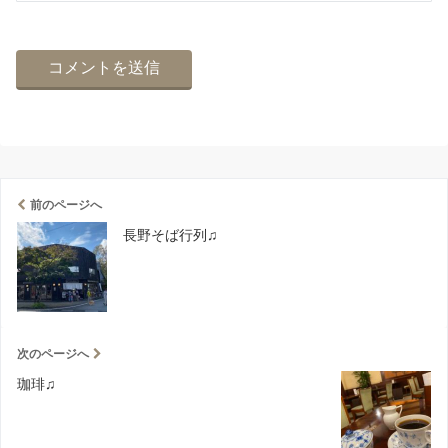
前のページへ
長野そば行列♫
次のページへ
珈琲♫