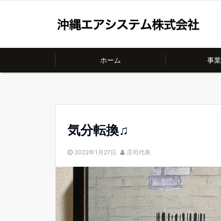
ホーム
事業
気分転換♫
2022年1月27日
庄司代表