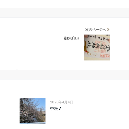
次のページへ
御朱印♫
2026年4月4日
中板🎵