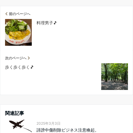
前のページへ
料理男子🎵
次のページへ
歩く歩く歩く🎵
関連記事
2025年3月3日
誹謗中傷削除ビジネス注意喚起。